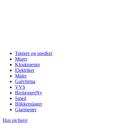
Tømrer og snedker
Murer
Kloakmester
Elektriker
Maler
Gulvfirma
VVS
Brolægger
Ny
Smed
Blikkenslager
Glarmester
Hus og have