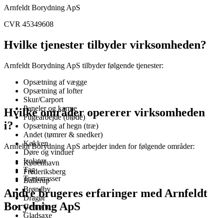
Arnfeldt Borydning ApS
CVR 45349608
Hvilke tjenester tilbyder virksomheden?
Arnfeldt Borydning ApS tilbyder følgende tjenester:
Opsætning af vægge
Opsætning af lofter
Skur/Carport
Paneler og karme
Hvilke områder opererer virksomheden
Fugearbejde (bløde)
i?
Opsætning af hegn (træ)
Andet (tømrer & snedker)
Køkken
Arnfeldt Borydning ApS arbejder inden for følgende områder:
Døre og vinduer
Isolatør
København
Tag
Frederiksberg
Træterrasser
Ballerup
Brøndby
Andre brugeres erfaringer med Arnfeldt
Dragør
Borydning ApS
Gentofte
Gladsaxe