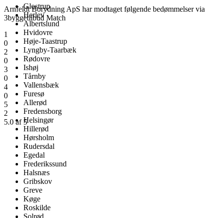
Glostrup
Arnfeldt Borydning ApS har modtaget følgende bedømmelser via
Herlev
3byggetilbud Match
Albertslund
Hvidovre
1
Høje-Taastrup
0
Lyngby-Taarbæk
2
Rødovre
0
Ishøj
3
Tårnby
0
Vallensbæk
4
Furesø
0
Allerød
5
Fredensborg
2
Helsingør
5.0 af 5
Hillerød
Hørsholm
Rudersdal
Egedal
Frederikssund
Halsnæs
Gribskov
Greve
Køge
Roskilde
Solrød