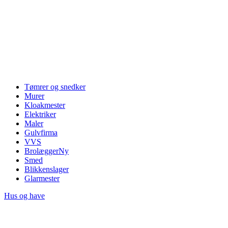
Tømrer og snedker
Murer
Kloakmester
Elektriker
Maler
Gulvfirma
VVS
Brolægger
Ny
Smed
Blikkenslager
Glarmester
Hus og have