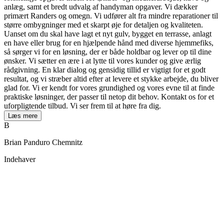
anlæg, samt et bredt udvalg af handyman opgaver. Vi dækker
primært Randers og omegn. Vi udfører alt fra mindre reparationer til
større ombygninger med et skarpt øje for detaljen og kvaliteten.
Uanset om du skal have lagt et nyt gulv, bygget en terrasse, anlagt
en have eller brug for en hjælpende hånd med diverse hjemmefiks,
så sørger vi for en løsning, der er både holdbar og lever op til dine
ønsker. Vi sætter en ære i at lytte til vores kunder og give ærlig
rådgivning. En klar dialog og gensidig tillid er vigtigt for et godt
resultat, og vi stræber altid efter at levere et stykke arbejde, du bliver
glad for. Vi er kendt for vores grundighed og vores evne til at finde
praktiske løsninger, der passer til netop dit behov. Kontakt os for et
uforpligtende tilbud. Vi ser frem til at høre fra dig.
Læs mere
B
Brian Panduro Chemnitz
Indehaver