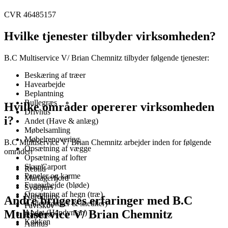
CVR 46485157
Hvilke tjenester tilbyder virksomheden?
B.C Multiservice V/ Brian Chemnitz tilbyder følgende tjenester:
Beskæring af træer
Havearbejde
Beplantning
Rullegræs
Hvilke områder opererer virksomheden
Drivhus
i?
Andet (Have & anlæg)
Møbelsamling
Møbelrenovering
B.C Multiservice V/ Brian Chemnitz arbejder inden for følgende
Opsætning af vægge
områder:
Opsætning af lofter
Skur/Carport
Rebild
Paneler og karme
Mariagerfjord
Fugearbejde (bløde)
Syddjurs
Opsætning af hegn (træ)
Norddjurs
Andre brugeres erfaringer med B.C
Andet (tømrer & snedker)
Favrskov
Multiservice V/ Brian Chemnitz
Andet (Handyman)
Randers
Køkken
Aarhus