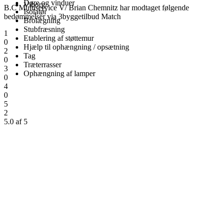
Døre og vinduer
Viborg
B.C Multiservice V/ Brian Chemnitz har modtaget følgende
Isolatør
bedømmelser via 3byggetilbud Match
Brolægning
Stubfræsning
1
Etablering af støttemur
0
Hjælp til ophængning / opsætning
2
Tag
0
Træterrasser
3
Ophængning af lamper
0
4
0
5
2
5.0 af 5