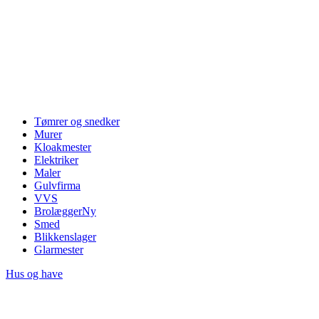
Tømrer og snedker
Murer
Kloakmester
Elektriker
Maler
Gulvfirma
VVS
Brolægger
Ny
Smed
Blikkenslager
Glarmester
Hus og have