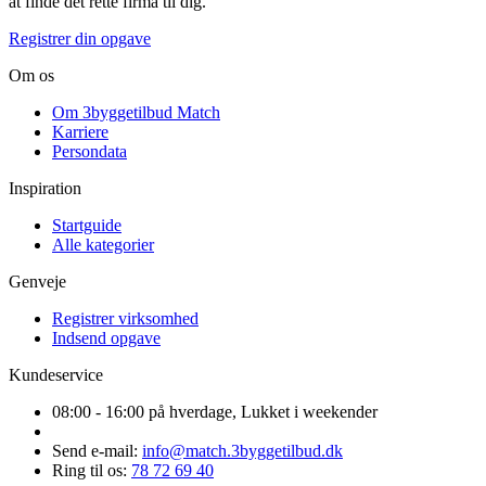
at finde det rette firma til dig.
Registrer din opgave
Om os
Om 3byggetilbud Match
Karriere
Persondata
Inspiration
Startguide
Alle kategorier
Genveje
Registrer virksomhed
Indsend opgave
Kundeservice
08:00 - 16:00 på hverdage, Lukket i weekender
Send e-mail:
info@match.3byggetilbud.dk
Ring til os:
78 72 69 40