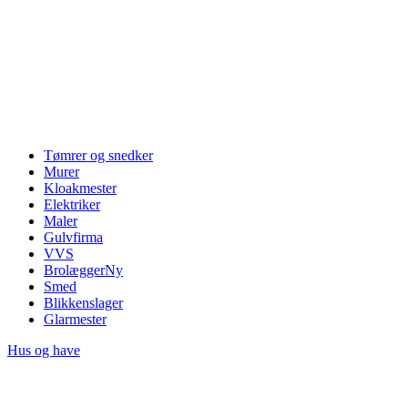
Tømrer og snedker
Murer
Kloakmester
Elektriker
Maler
Gulvfirma
VVS
Brolægger
Ny
Smed
Blikkenslager
Glarmester
Hus og have