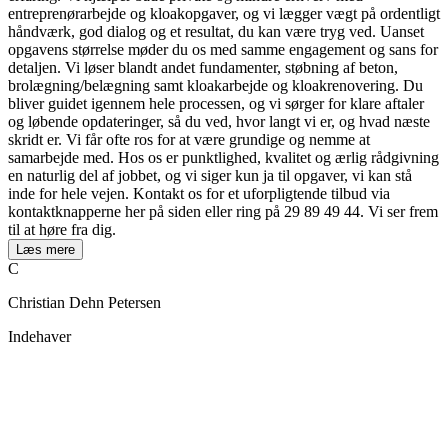
entreprenørarbejde og kloakopgaver, og vi lægger vægt på ordentligt
håndværk, god dialog og et resultat, du kan være tryg ved. Uanset
opgavens størrelse møder du os med samme engagement og sans for
detaljen. Vi løser blandt andet fundamenter, støbning af beton,
brolægning/belægning samt kloakarbejde og kloakrenovering. Du
bliver guidet igennem hele processen, og vi sørger for klare aftaler
og løbende opdateringer, så du ved, hvor langt vi er, og hvad næste
skridt er. Vi får ofte ros for at være grundige og nemme at
samarbejde med. Hos os er punktlighed, kvalitet og ærlig rådgivning
en naturlig del af jobbet, og vi siger kun ja til opgaver, vi kan stå
inde for hele vejen. Kontakt os for et uforpligtende tilbud via
kontaktknapperne her på siden eller ring på 29 89 49 44. Vi ser frem
til at høre fra dig.
Læs mere
C
Christian Dehn Petersen
Indehaver