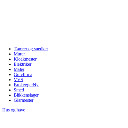
Tømrer og snedker
Murer
Kloakmester
Elektriker
Maler
Gulvfirma
VVS
Brolægger
Ny
Smed
Blikkenslager
Glarmester
Hus og have