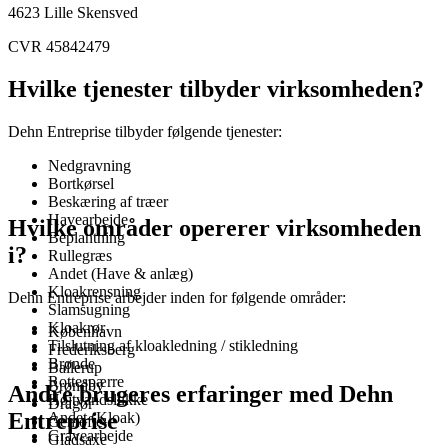
4623
Lille Skensved
CVR 45842479
Hvilke tjenester tilbyder virksomheden?
Dehn Entreprise tilbyder følgende tjenester:
Nedgravning
Bortkørsel
Beskæring af træer
Havearbejde
Hvilke områder opererer virksomheden
Beplantning
i?
Rullegræs
Andet (Have & anlæg)
Kloakrensning
Dehn Entreprise arbejder inden for følgende områder:
Slamsugning
Kloakrør
København
Tilslutning af kloakledning / stikledning
Frederiksberg
Brønde
Ballerup
Rottespærre
Brøndby
Andre brugeres erfaringer med Dehn
Højtvandslukke
Dragør
Entreprise
Andet (Kloak)
Gentofte
Gravearbejde
Gladsaxe