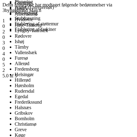
Planering
Glostrup
Dehn Entreprise har modtaget følgende bedømmelser via
Andet (Entreprenør)
Herlev
3byggetilbud Match
Brolægning
Albertslund
Stubfræsning
Hvidovre
1
Etablering af støttemur
Høje-Taastrup
0
Etablering af faskiner
Lyngby-Taarbæk
2
Rødovre
0
Ishøj
3
Tårnby
0
Vallensbæk
4
Furesø
0
Allerød
5
Fredensborg
2
Helsingør
5.0 af 5
Hillerød
Hørsholm
Rudersdal
Egedal
Frederikssund
Halsnæs
Gribskov
Bornholm
Christiansø
Greve
Køge