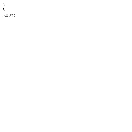
5
5
5.0 af 5