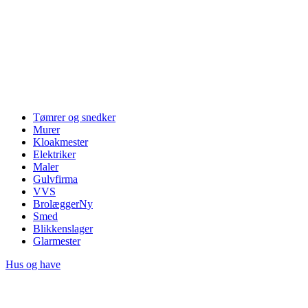
Tømrer og snedker
Murer
Kloakmester
Elektriker
Maler
Gulvfirma
VVS
Brolægger
Ny
Smed
Blikkenslager
Glarmester
Hus og have