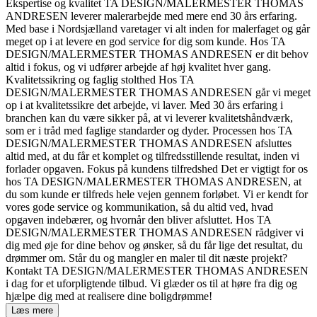
Ekspertise og kvalitet TA DESIGN/MALERMESTER THOMAS
ANDRESEN leverer malerarbejde med mere end 30 års erfaring.
Med base i Nordsjælland varetager vi alt inden for malerfaget og går
meget op i at levere en god service for dig som kunde. Hos TA
DESIGN/MALERMESTER THOMAS ANDRESEN er dit behov
altid i fokus, og vi udfører arbejde af høj kvalitet hver gang.
Kvalitetssikring og faglig stolthed Hos TA
DESIGN/MALERMESTER THOMAS ANDRESEN går vi meget
op i at kvalitetssikre det arbejde, vi laver. Med 30 års erfaring i
branchen kan du være sikker på, at vi leverer kvalitetshåndværk,
som er i tråd med faglige standarder og dyder. Processen hos TA
DESIGN/MALERMESTER THOMAS ANDRESEN afsluttes
altid med, at du får et komplet og tilfredsstillende resultat, inden vi
forlader opgaven. Fokus på kundens tilfredshed Det er vigtigt for os
hos TA DESIGN/MALERMESTER THOMAS ANDRESEN, at
du som kunde er tilfreds hele vejen gennem forløbet. Vi er kendt for
vores gode service og kommunikation, så du altid ved, hvad
opgaven indebærer, og hvornår den bliver afsluttet. Hos TA
DESIGN/MALERMESTER THOMAS ANDRESEN rådgiver vi
dig med øje for dine behov og ønsker, så du får lige det resultat, du
drømmer om. Står du og mangler en maler til dit næste projekt?
Kontakt TA DESIGN/MALERMESTER THOMAS ANDRESEN
i dag for et uforpligtende tilbud. Vi glæder os til at høre fra dig og
hjælpe dig med at realisere dine boligdrømme!
Læs mere