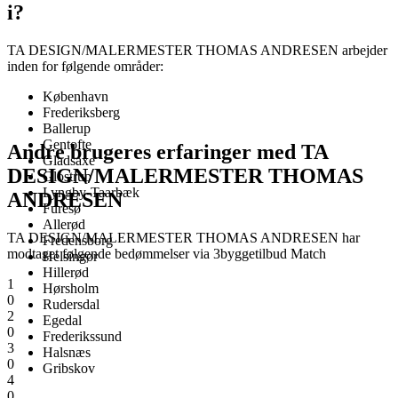
i?
TA DESIGN/MALERMESTER THOMAS ANDRESEN arbejder
inden for følgende områder:
København
Frederiksberg
Ballerup
Gentofte
Andre brugeres erfaringer med TA
Gladsaxe
DESIGN/MALERMESTER THOMAS
Glostrup
Lyngby-Taarbæk
ANDRESEN
Furesø
Allerød
TA DESIGN/MALERMESTER THOMAS ANDRESEN har
Fredensborg
modtaget følgende bedømmelser via 3byggetilbud Match
Helsingør
Hillerød
1
Hørsholm
0
Rudersdal
2
Egedal
0
Frederikssund
3
Halsnæs
0
Gribskov
4
0