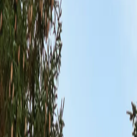
Log ind
Indsend opgave
Tilmeld virksomhed
Kategorier
Håndværker
Hus og have
Services