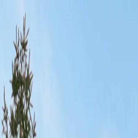
Tilmeld virksomhed
Indsend opgave