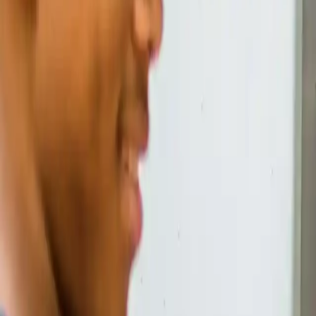
Find håndværkere
Ny
Menu
Håndværker