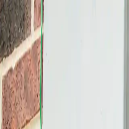
Tilmeld virksomhed
Indsend opgave