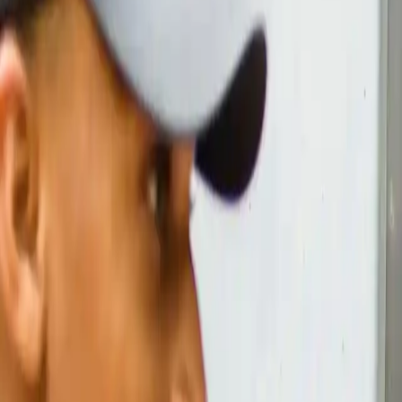
Log ind
Indsend opgave
Tilmeld virksomhed
Kategorier
Håndværker
Hus og have
Services